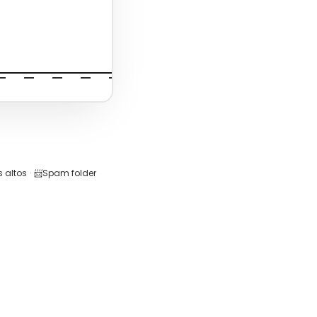
 altos
·
📨
Spam folder