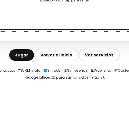
Jugar
Volver al inicio
Ver servicios
contactos
·
🗂️
CRM malo
·
Sin ads
·
📵
Sin reseñas
·
🐌
Web lenta
·
💸
Costes
Recoge billetes 💵 para sumar vidas (máx.
3
).