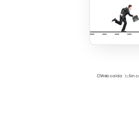
💥
Web caída
·
📉
Sin 