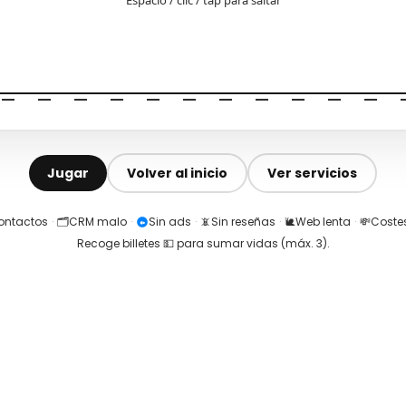
Jugar
Volver al inicio
Ver servicios
contactos
·
🗂️
CRM malo
·
Sin ads
·
📵
Sin reseñas
·
🐌
Web lenta
·
💸
Costes
Recoge billetes 💵 para sumar vidas (máx.
3
).