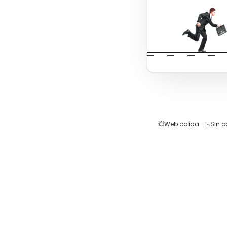
💥
Web caída
·
📉
Sin 