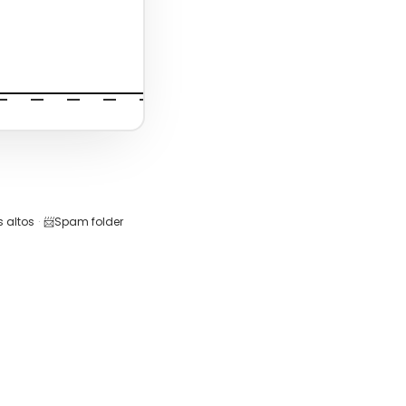
 altos
·
📨
Spam folder