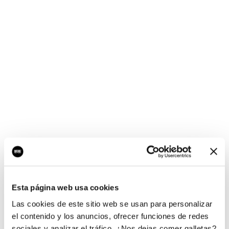
¡Ups, no hay nada por
aquí!
Esta página web usa cookies
¿Quieres jugar al juego del empresario?
Las cookies de este sitio web se usan para personalizar
el contenido y los anuncios, ofrecer funciones de redes
sociales y analizar el tráfico. ¿Nos dejas comer galletas?