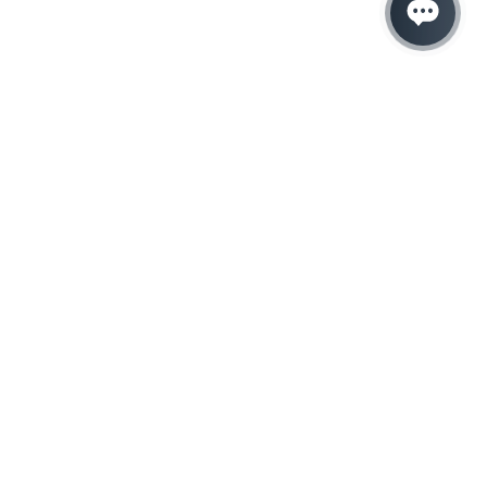
Hacemos que tu
negocio crezca con el
marketing digital
¿Listo para hablar con un experto en
marketing?
QUIERO LLAMAR