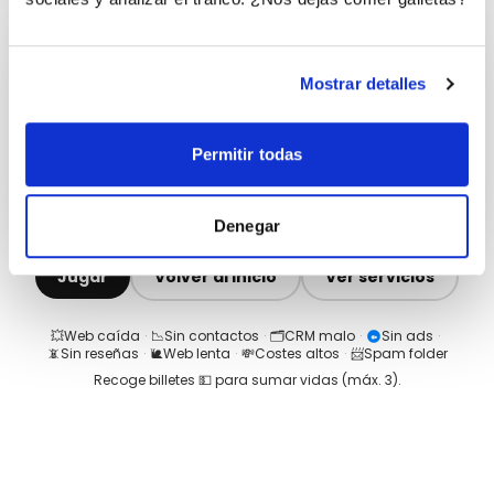
Mostrar detalles
Permitir todas
Denegar
Jugar
Volver al inicio
Ver servicios
💥
Web caída
·
📉
Sin contactos
·
🗂️
CRM malo
·
Sin ads
·
📵
Sin reseñas
·
🐌
Web lenta
·
💸
Costes altos
·
📨
Spam folder
Recoge billetes 💵 para sumar vidas (máx.
3
).