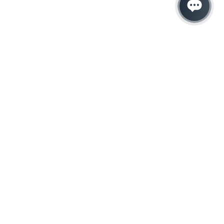
Hacemos que tu
negocio crezca con el
marketing digital
¿Listo para hablar con un experto en
marketing?
QUIERO LLAMAR