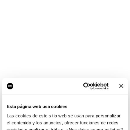
¡Ups, no hay nada por
aquí!
Esta página web usa cookies
¿Quieres jugar al juego del empresario?
Las cookies de este sitio web se usan para personalizar
el contenido y los anuncios, ofrecer funciones de redes
sociales y analizar el tráfico. ¿Nos dejas comer galletas?