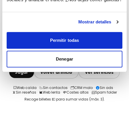
Mostrar detalles
Permitir todas
Denegar
Jugar
Volver al inicio
Ver servicios
💥
Web caída
·
📉
Sin contactos
·
🗂️
CRM malo
·
Sin ads
·
📵
Sin reseñas
·
🐌
Web lenta
·
💸
Costes altos
·
📨
Spam folder
Recoge billetes 💵 para sumar vidas (máx.
3
).