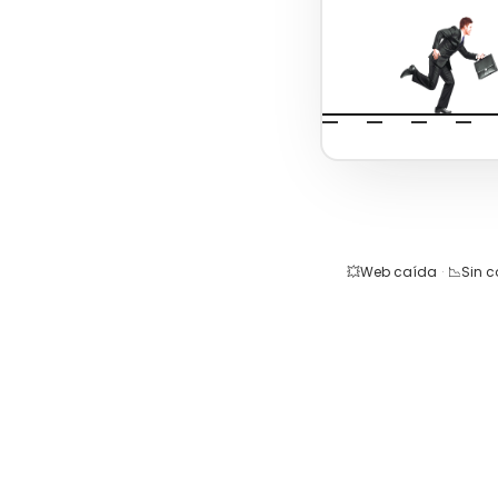
💥
Web caída
·
📉
Sin 