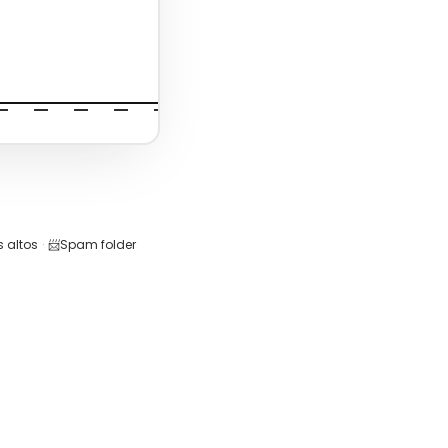
 altos
·
📨
Spam folder