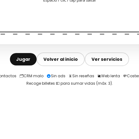
Jugar
Volver al inicio
Ver servicios
contactos
·
🗂️
CRM malo
·
Sin ads
·
📵
Sin reseñas
·
🐌
Web lenta
·
💸
Costes
Recoge billetes 💵 para sumar vidas (máx.
3
).