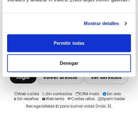
Mostrar detalles
Permitir todas
Denegar
Jugar
Volver al inicio
Ver servicios
💥
Web caída
·
📉
Sin contactos
·
🗂️
CRM malo
·
Sin ads
·
📵
Sin reseñas
·
🐌
Web lenta
·
💸
Costes altos
·
📨
Spam folder
Recoge billetes 💵 para sumar vidas (máx.
3
).