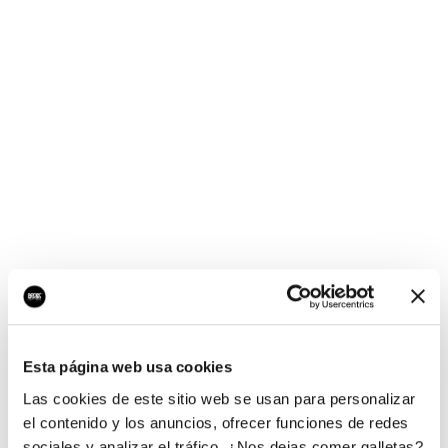
¡Ups, no hay nada por
aquí!
Esta página web usa cookies
¿Quieres jugar al juego del empresario?
Las cookies de este sitio web se usan para personalizar
el contenido y los anuncios, ofrecer funciones de redes
sociales y analizar el tráfico. ¿Nos dejas comer galletas?