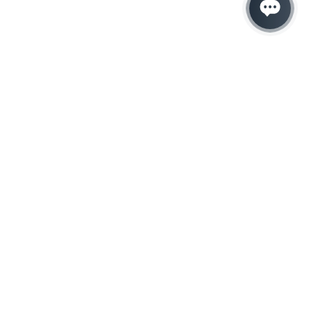
Hacemos que tu
negocio crezca con el
marketing digital
¿Listo para hablar con un experto en
marketing?
QUIERO LLAMAR