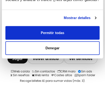
Mostrar detalles
Permitir todas
Denegar
Jugar
Volver al inicio
Ver servicios
💥
Web caída
·
📉
Sin contactos
·
🗂️
CRM malo
·
Sin ads
·
📵
Sin reseñas
·
🐌
Web lenta
·
💸
Costes altos
·
📨
Spam folder
Recoge billetes 💵 para sumar vidas (máx.
3
).