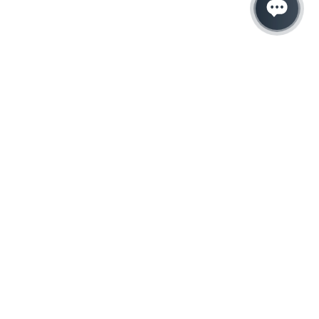
Hacemos que tu
negocio crezca con el
marketing digital
¿Listo para hablar con un experto en
marketing?
QUIERO LLAMAR