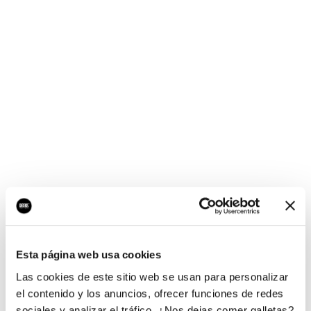
¡Ups, no hay nada por
aquí!
Esta página web usa cookies
¿Quieres jugar al juego del empresario?
Las cookies de este sitio web se usan para personalizar
el contenido y los anuncios, ofrecer funciones de redes
sociales y analizar el tráfico. ¿Nos dejas comer galletas?