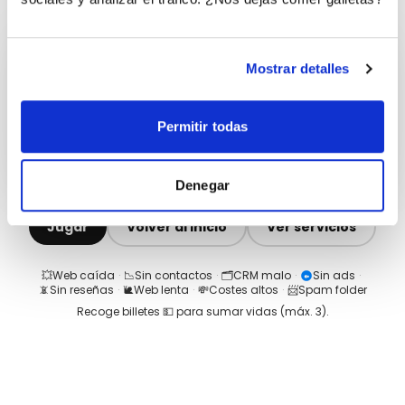
Mostrar detalles
Permitir todas
Denegar
Jugar
Volver al inicio
Ver servicios
💥
Web caída
·
📉
Sin contactos
·
🗂️
CRM malo
·
Sin ads
·
📵
Sin reseñas
·
🐌
Web lenta
·
💸
Costes altos
·
📨
Spam folder
Recoge billetes 💵 para sumar vidas (máx.
3
).