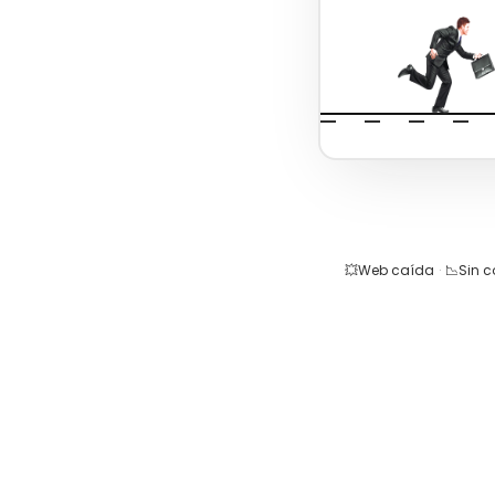
💥
Web caída
·
📉
Sin 