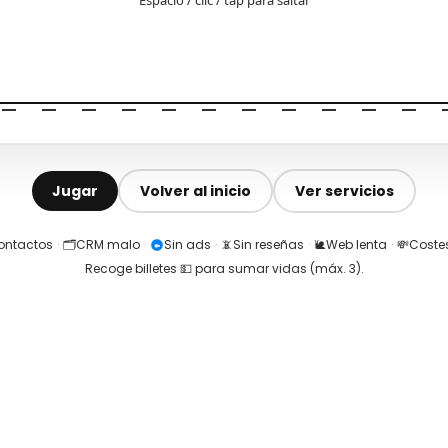
Jugar
Volver al inicio
Ver servicios
contactos
·
🗂️
CRM malo
·
Sin ads
·
📵
Sin reseñas
·
🐌
Web lenta
·
💸
Costes
Recoge billetes 💵 para sumar vidas (máx.
3
).