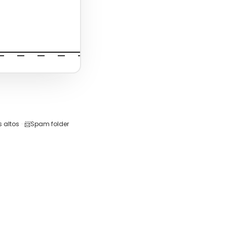
 altos
·
📨
Spam folder