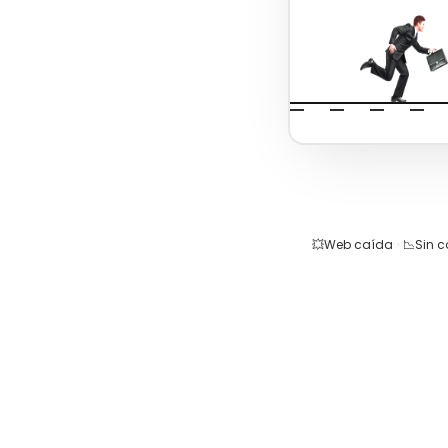
💥
Web caída
·
📉
Sin 