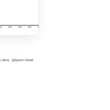
 altos
·
📨
Spam folder