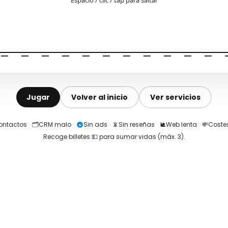
Jugar
Volver al inicio
Ver servicios
contactos
·
🗂️
CRM malo
·
Sin ads
·
📵
Sin reseñas
·
🐌
Web lenta
·
💸
Costes
Recoge billetes 💵 para sumar vidas (máx.
3
).