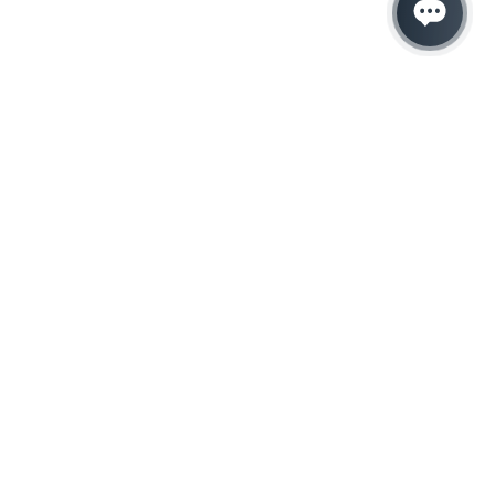
Hacemos que tu
negocio crezca con el
marketing digital
¿Listo para hablar con un experto en
marketing?
QUIERO LLAMAR