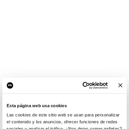
¡Ups, no hay nada por
aquí!
Esta página web usa cookies
¿Quieres jugar al juego del empresario?
Las cookies de este sitio web se usan para personalizar
el contenido y los anuncios, ofrecer funciones de redes
sociales y analizar el tráfico. ¿Nos dejas comer galletas?