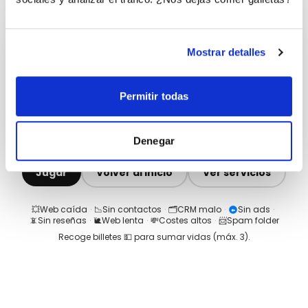
Mostrar detalles
Permitir todas
Denegar
Jugar
Volver al inicio
Ver servicios
💥
Web caída
·
📉
Sin contactos
·
🗂️
CRM malo
·
Sin ads
·
📵
Sin reseñas
·
🐌
Web lenta
·
💸
Costes altos
·
📨
Spam folder
Recoge billetes 💵 para sumar vidas (máx.
3
).