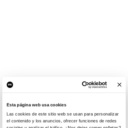
¡Ups, no hay nada por
aquí!
Esta página web usa cookies
¿Quieres jugar al juego del empresario?
Las cookies de este sitio web se usan para personalizar
el contenido y los anuncios, ofrecer funciones de redes
sociales y analizar el tráfico. ¿Nos dejas comer galletas?