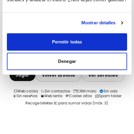
Mostrar detalles
Permitir todas
Denegar
Jugar
Volver al inicio
Ver servicios
💥
Web caída
·
📉
Sin contactos
·
🗂️
CRM malo
·
Sin ads
·
📵
Sin reseñas
·
🐌
Web lenta
·
💸
Costes altos
·
📨
Spam folder
Recoge billetes 💵 para sumar vidas (máx.
3
).