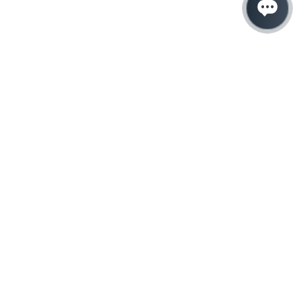
Hacemos que tu
negocio crezca con el
marketing digital
¿Listo para hablar con un experto en
marketing?
QUIERO LLAMAR