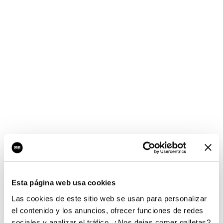
¡Ups, no hay nada por
aquí!
Esta página web usa cookies
¿Quieres jugar al juego del empresario?
Las cookies de este sitio web se usan para personalizar
el contenido y los anuncios, ofrecer funciones de redes
sociales y analizar el tráfico. ¿Nos dejas comer galletas?