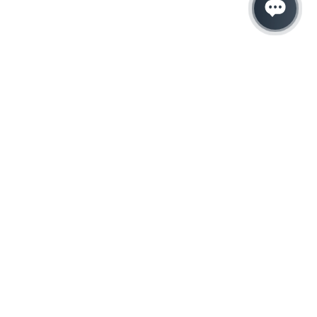
Hacemos que tu
negocio crezca con el
marketing digital
¿Listo para hablar con un experto en
marketing?
QUIERO LLAMAR