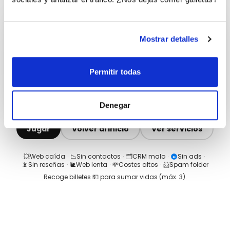
Mostrar detalles
Permitir todas
Denegar
Jugar
Volver al inicio
Ver servicios
💥
Web caída
·
📉
Sin contactos
·
🗂️
CRM malo
·
Sin ads
·
📵
Sin reseñas
·
🐌
Web lenta
·
💸
Costes altos
·
📨
Spam folder
Recoge billetes 💵 para sumar vidas (máx.
3
).