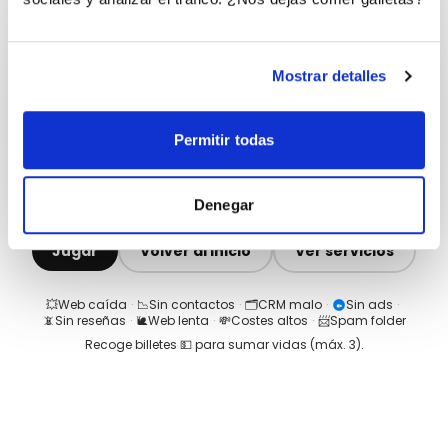
Mostrar detalles
Permitir todas
Denegar
Jugar
Volver al inicio
Ver servicios
💥
Web caída
·
📉
Sin contactos
·
🗂️
CRM malo
·
Sin ads
·
📵
Sin reseñas
·
🐌
Web lenta
·
💸
Costes altos
·
📨
Spam folder
Recoge billetes 💵 para sumar vidas (máx.
3
).