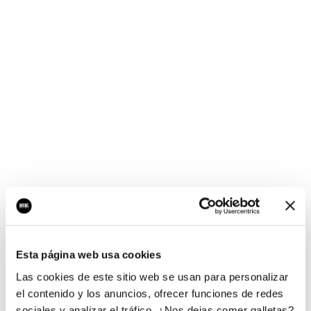
¡Ups, no hay nada por
aquí!
Esta página web usa cookies
¿Quieres jugar al juego del empresario?
Las cookies de este sitio web se usan para personalizar
el contenido y los anuncios, ofrecer funciones de redes
sociales y analizar el tráfico. ¿Nos dejas comer galletas?