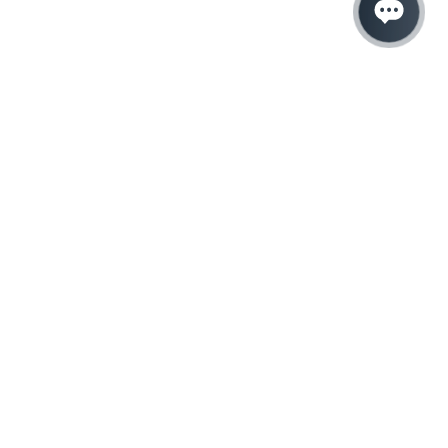
Hacemos que tu
negocio crezca con el
marketing digital
¿Listo para hablar con un experto en
marketing?
QUIERO LLAMAR