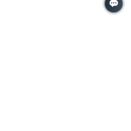
Hacemos que tu
negocio crezca con el
marketing digital
¿Listo para hablar con un experto en
marketing?
QUIERO LLAMAR