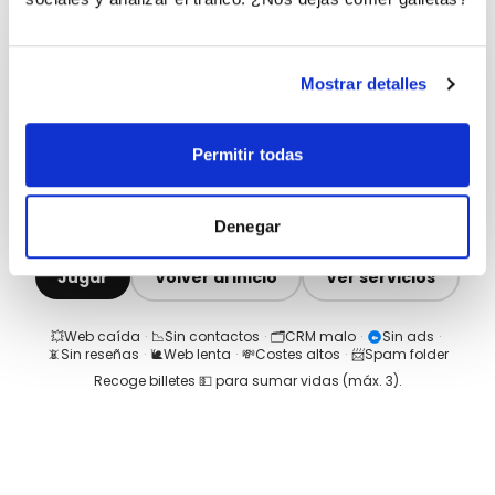
Mostrar detalles
Permitir todas
Denegar
Jugar
Volver al inicio
Ver servicios
💥
Web caída
·
📉
Sin contactos
·
🗂️
CRM malo
·
Sin ads
·
📵
Sin reseñas
·
🐌
Web lenta
·
💸
Costes altos
·
📨
Spam folder
Recoge billetes 💵 para sumar vidas (máx.
3
).