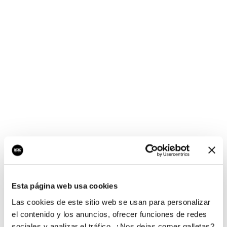
¡Ups, no hay nada por
aquí!
Esta página web usa cookies
¿Quieres jugar al juego del empresario?
Las cookies de este sitio web se usan para personalizar
el contenido y los anuncios, ofrecer funciones de redes
sociales y analizar el tráfico. ¿Nos dejas comer galletas?