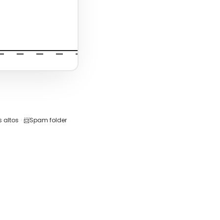
 altos
·
📨
Spam folder