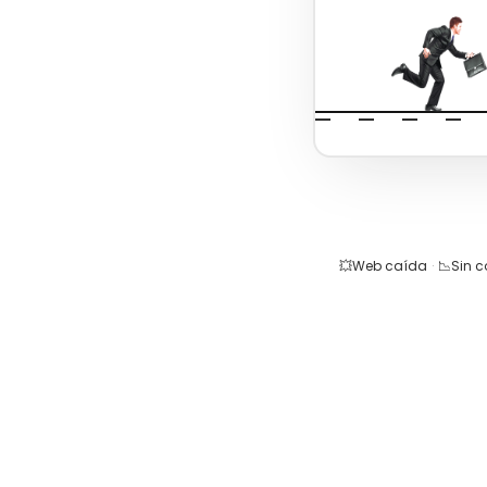
💥
Web caída
·
📉
Sin 