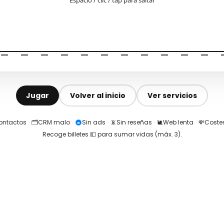
Jugar
Volver al inicio
Ver servicios
contactos
·
🗂️
CRM malo
·
Sin ads
·
📵
Sin reseñas
·
🐌
Web lenta
·
💸
Costes
Recoge billetes 💵 para sumar vidas (máx.
3
).