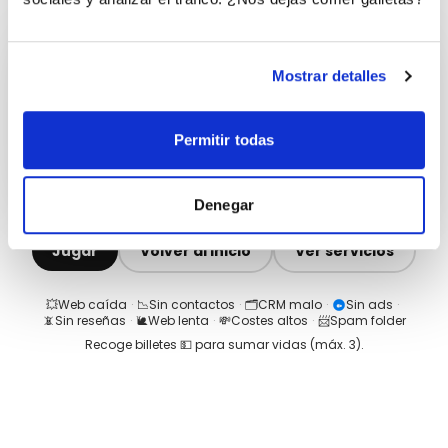
Mostrar detalles
Permitir todas
Denegar
Jugar
Volver al inicio
Ver servicios
💥
Web caída
·
📉
Sin contactos
·
🗂️
CRM malo
·
Sin ads
·
📵
Sin reseñas
·
🐌
Web lenta
·
💸
Costes altos
·
📨
Spam folder
Recoge billetes 💵 para sumar vidas (máx.
3
).