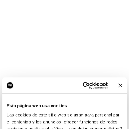
¡Ups, no hay nada por
aquí!
Esta página web usa cookies
¿Quieres jugar al juego del empresario?
Las cookies de este sitio web se usan para personalizar
el contenido y los anuncios, ofrecer funciones de redes
sociales y analizar el tráfico. ¿Nos dejas comer galletas?