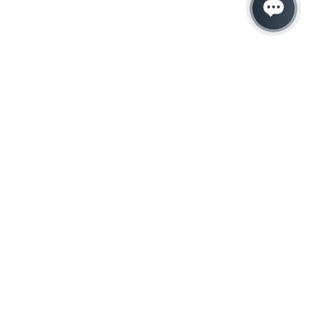
Hacemos que tu
negocio crezca con el
marketing digital
¿Listo para hablar con un experto en
marketing?
QUIERO LLAMAR