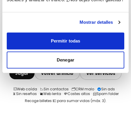
Mostrar detalles
Permitir todas
Denegar
Jugar
Volver al inicio
Ver servicios
💥
Web caída
·
📉
Sin contactos
·
🗂️
CRM malo
·
Sin ads
·
📵
Sin reseñas
·
🐌
Web lenta
·
💸
Costes altos
·
📨
Spam folder
Recoge billetes 💵 para sumar vidas (máx.
3
).