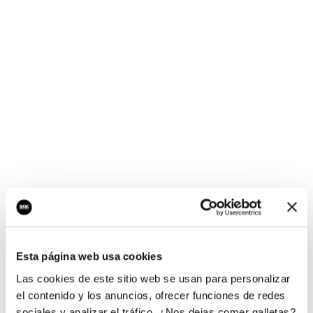
¡Ups, no hay nada por
aquí!
Esta página web usa cookies
¿Quieres jugar al juego del empresario?
Las cookies de este sitio web se usan para personalizar
el contenido y los anuncios, ofrecer funciones de redes
sociales y analizar el tráfico. ¿Nos dejas comer galletas?