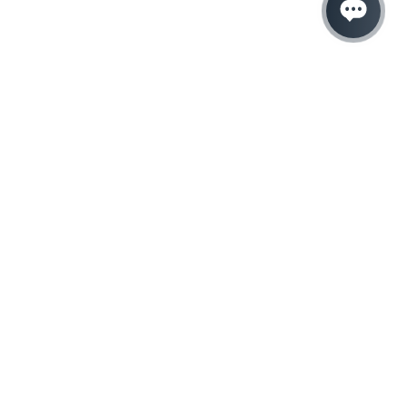
Hacemos que tu
negocio crezca con el
marketing digital
¿Listo para hablar con un experto en
marketing?
QUIERO LLAMAR