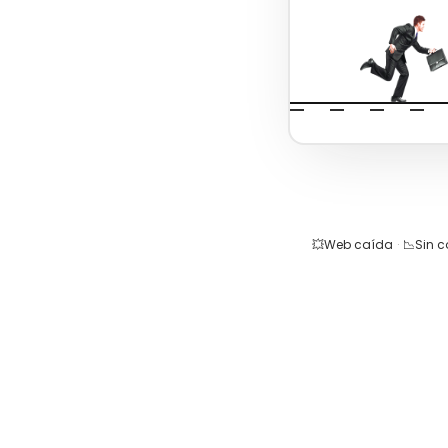
💥
Web caída
·
📉
Sin 