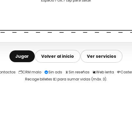
Jugar
Volver al inicio
Ver servicios
contactos
·
🗂️
CRM malo
·
Sin ads
·
📵
Sin reseñas
·
🐌
Web lenta
·
💸
Costes
Recoge billetes 💵 para sumar vidas (máx.
3
).