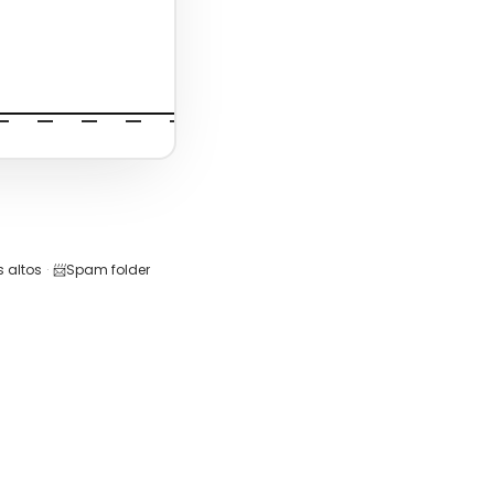
 altos
·
📨
Spam folder