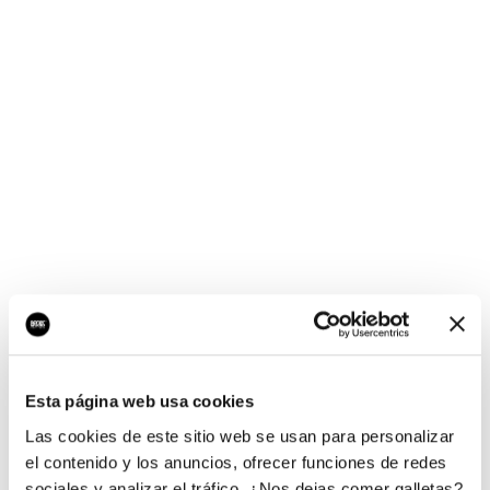
¡Ups, no hay nada por
aquí!
Esta página web usa cookies
¿Quieres jugar al juego del empresario?
Las cookies de este sitio web se usan para personalizar
el contenido y los anuncios, ofrecer funciones de redes
sociales y analizar el tráfico. ¿Nos dejas comer galletas?