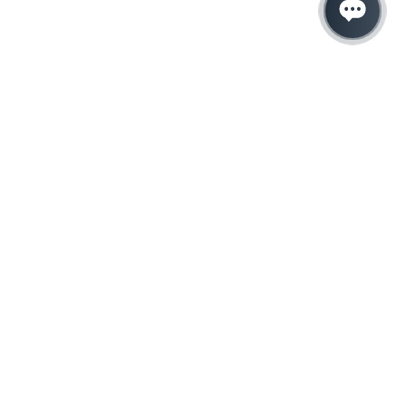
Hacemos que tu
negocio crezca con el
marketing digital
¿Listo para hablar con un experto en
marketing?
QUIERO LLAMAR