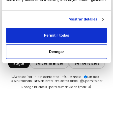
Mostrar detalles
Permitir todas
Denegar
Jugar
Volver al inicio
Ver servicios
💥
Web caída
·
📉
Sin contactos
·
🗂️
CRM malo
·
Sin ads
·
📵
Sin reseñas
·
🐌
Web lenta
·
💸
Costes altos
·
📨
Spam folder
Recoge billetes 💵 para sumar vidas (máx.
3
).