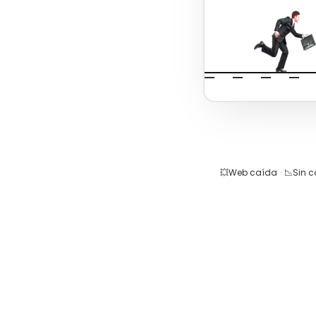
💥
Web caída
·
📉
Sin 