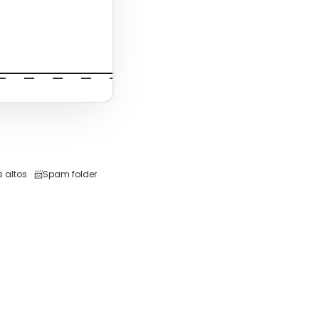
 altos
·
📨
Spam folder