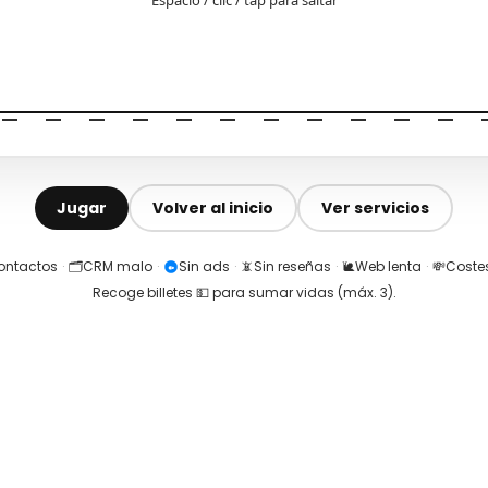
Jugar
Volver al inicio
Ver servicios
contactos
·
🗂️
CRM malo
·
Sin ads
·
📵
Sin reseñas
·
🐌
Web lenta
·
💸
Costes
Recoge billetes 💵 para sumar vidas (máx.
3
).