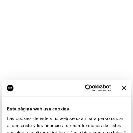
¡Ups, no hay nada por
aquí!
Esta página web usa cookies
¿Quieres jugar al juego del empresario?
Las cookies de este sitio web se usan para personalizar
el contenido y los anuncios, ofrecer funciones de redes
sociales y analizar el tráfico. ¿Nos dejas comer galletas?