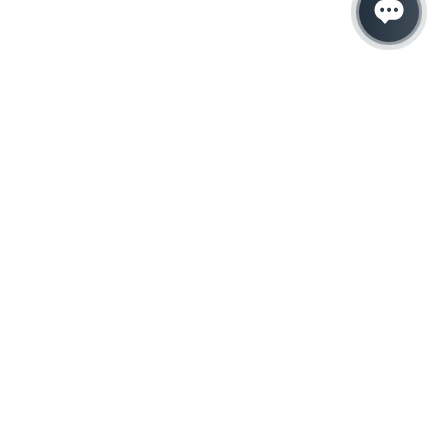
Hacemos que tu
negocio crezca con el
marketing digital
¿Listo para hablar con un experto en
marketing?
QUIERO LLAMAR