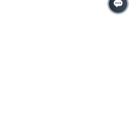
Hacemos que tu
negocio crezca con el
marketing digital
¿Listo para hablar con un experto en
marketing?
QUIERO LLAMAR