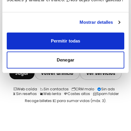
Mostrar detalles
Permitir todas
Denegar
Jugar
Volver al inicio
Ver servicios
💥
Web caída
·
📉
Sin contactos
·
🗂️
CRM malo
·
Sin ads
·
📵
Sin reseñas
·
🐌
Web lenta
·
💸
Costes altos
·
📨
Spam folder
Recoge billetes 💵 para sumar vidas (máx.
3
).