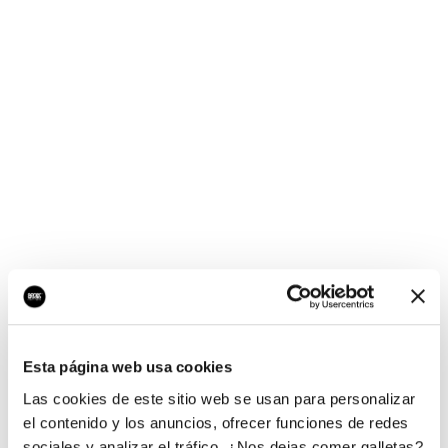
¡Ups, no hay nada por
aquí!
Esta página web usa cookies
¿Quieres jugar al juego del empresario?
Las cookies de este sitio web se usan para personalizar
el contenido y los anuncios, ofrecer funciones de redes
sociales y analizar el tráfico. ¿Nos dejas comer galletas?