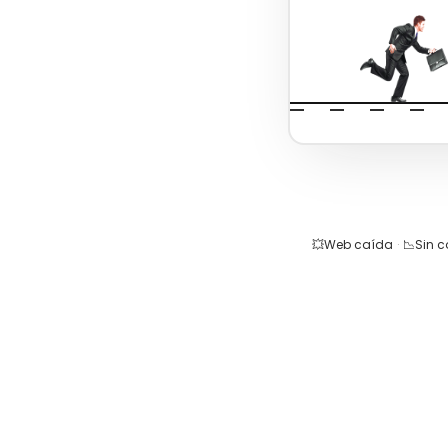
💥
Web caída
·
📉
Sin 