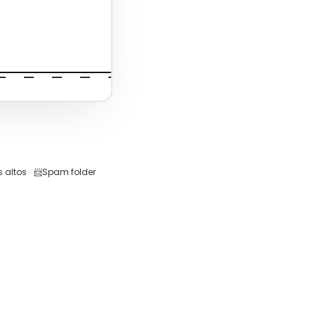
 altos
·
📨
Spam folder