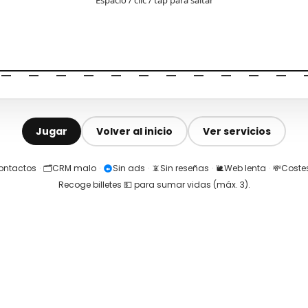
Jugar
Volver al inicio
Ver servicios
contactos
·
🗂️
CRM malo
·
Sin ads
·
📵
Sin reseñas
·
🐌
Web lenta
·
💸
Costes
Recoge billetes 💵 para sumar vidas (máx.
3
).