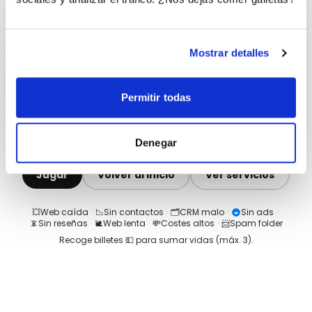
Mostrar detalles
Permitir todas
Denegar
Jugar
Volver al inicio
Ver servicios
💥
Web caída
·
📉
Sin contactos
·
🗂️
CRM malo
·
Sin ads
·
📵
Sin reseñas
·
🐌
Web lenta
·
💸
Costes altos
·
📨
Spam folder
Recoge billetes 💵 para sumar vidas (máx.
3
).