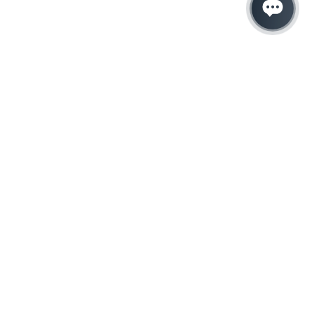
Hacemos que tu
negocio crezca con el
marketing digital
¿Listo para hablar con un experto en
marketing?
QUIERO LLAMAR