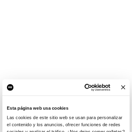
¡Ups, no hay nada por
aquí!
Esta página web usa cookies
¿Quieres jugar al juego del empresario?
Las cookies de este sitio web se usan para personalizar
el contenido y los anuncios, ofrecer funciones de redes
sociales y analizar el tráfico. ¿Nos dejas comer galletas?