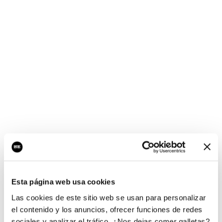
¡Ups, no hay nada por
aquí!
Esta página web usa cookies
¿Quieres jugar al juego del empresario?
Las cookies de este sitio web se usan para personalizar
el contenido y los anuncios, ofrecer funciones de redes
sociales y analizar el tráfico. ¿Nos dejas comer galletas?