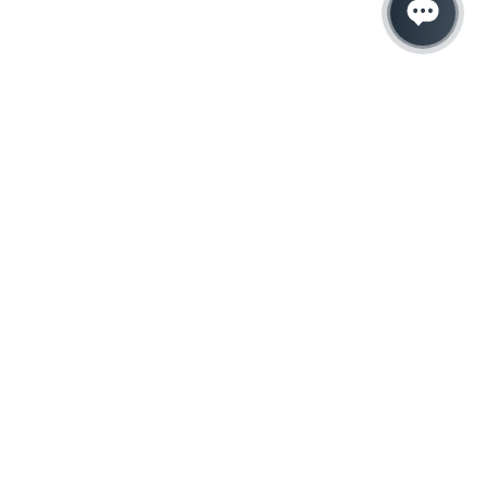
Hacemos que tu
negocio crezca con el
marketing digital
¿Listo para hablar con un experto en
marketing?
QUIERO LLAMAR