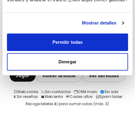
Mostrar detalles
Permitir todas
Denegar
Jugar
Volver al inicio
Ver servicios
💥
Web caída
·
📉
Sin contactos
·
🗂️
CRM malo
·
Sin ads
·
📵
Sin reseñas
·
🐌
Web lenta
·
💸
Costes altos
·
📨
Spam folder
Recoge billetes 💵 para sumar vidas (máx.
3
).