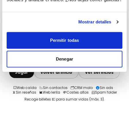
Mostrar detalles
Permitir todas
Denegar
Jugar
Volver al inicio
Ver servicios
💥
Web caída
·
📉
Sin contactos
·
🗂️
CRM malo
·
Sin ads
·
📵
Sin reseñas
·
🐌
Web lenta
·
💸
Costes altos
·
📨
Spam folder
Recoge billetes 💵 para sumar vidas (máx.
3
).