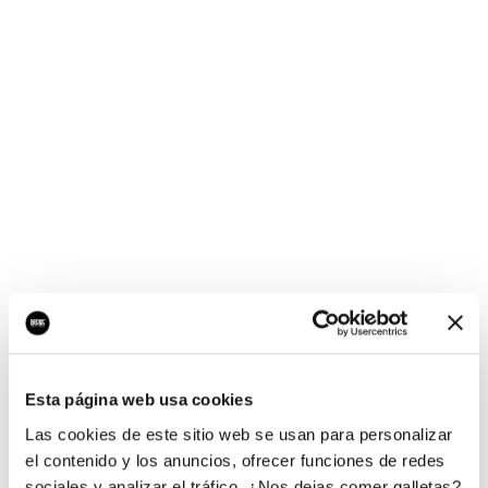
¡Ups, no hay nada por
aquí!
Esta página web usa cookies
¿Quieres jugar al juego del empresario?
Las cookies de este sitio web se usan para personalizar
el contenido y los anuncios, ofrecer funciones de redes
sociales y analizar el tráfico. ¿Nos dejas comer galletas?