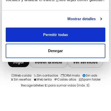
Mostrar detalles
Permitir todas
Denegar
Jugar
Volver al inicio
Ver servicios
💥
Web caída
·
📉
Sin contactos
·
🗂️
CRM malo
·
Sin ads
·
📵
Sin reseñas
·
🐌
Web lenta
·
💸
Costes altos
·
📨
Spam folder
Recoge billetes 💵 para sumar vidas (máx.
3
).