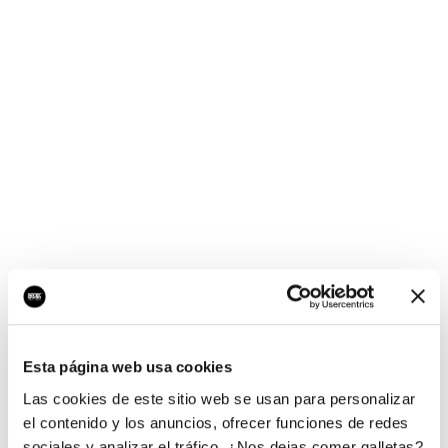
¡Ups, no hay nada por
aquí!
Esta página web usa cookies
¿Quieres jugar al juego del empresario?
Las cookies de este sitio web se usan para personalizar
el contenido y los anuncios, ofrecer funciones de redes
sociales y analizar el tráfico. ¿Nos dejas comer galletas?