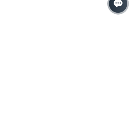
Hacemos que tu
negocio crezca con el
marketing digital
¿Listo para hablar con un experto en
marketing?
QUIERO LLAMAR