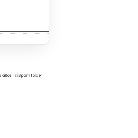
 altos
·
📨
Spam folder