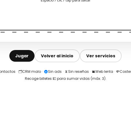
Jugar
Volver al inicio
Ver servicios
contactos
·
🗂️
CRM malo
·
Sin ads
·
📵
Sin reseñas
·
🐌
Web lenta
·
💸
Costes
Recoge billetes 💵 para sumar vidas (máx.
3
).