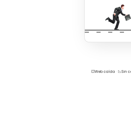
💥
Web caída
·
📉
Sin 