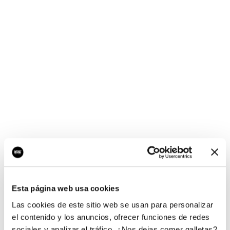
¡Ups, no hay nada por
aquí!
Esta página web usa cookies
¿Quieres jugar al juego del empresario?
Las cookies de este sitio web se usan para personalizar
el contenido y los anuncios, ofrecer funciones de redes
sociales y analizar el tráfico. ¿Nos dejas comer galletas?