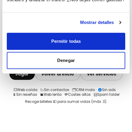
Mostrar detalles
Permitir todas
Denegar
Jugar
Volver al inicio
Ver servicios
💥
Web caída
·
📉
Sin contactos
·
🗂️
CRM malo
·
Sin ads
·
📵
Sin reseñas
·
🐌
Web lenta
·
💸
Costes altos
·
📨
Spam folder
Recoge billetes 💵 para sumar vidas (máx.
3
).