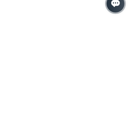
Hacemos que tu
negocio crezca con el
marketing digital
¿Listo para hablar con un experto en
marketing?
QUIERO LLAMAR