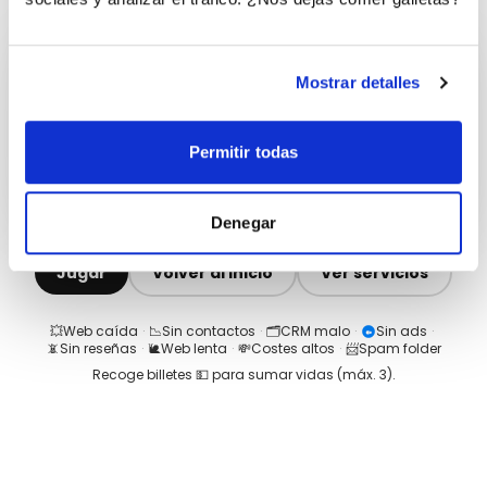
Mostrar detalles
Permitir todas
Denegar
Jugar
Volver al inicio
Ver servicios
💥
Web caída
·
📉
Sin contactos
·
🗂️
CRM malo
·
Sin ads
·
📵
Sin reseñas
·
🐌
Web lenta
·
💸
Costes altos
·
📨
Spam folder
Recoge billetes 💵 para sumar vidas (máx.
3
).