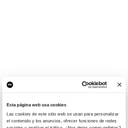
¡Ups, no hay nada por
aquí!
Esta página web usa cookies
¿Quieres jugar al juego del empresario?
Las cookies de este sitio web se usan para personalizar
el contenido y los anuncios, ofrecer funciones de redes
sociales y analizar el tráfico. ¿Nos dejas comer galletas?