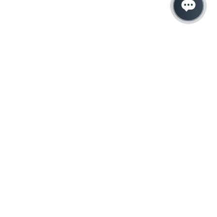
Hacemos que tu
negocio crezca con el
marketing digital
¿Listo para hablar con un experto en
marketing?
QUIERO LLAMAR