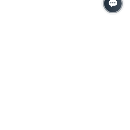
Hacemos que tu
negocio crezca con el
marketing digital
¿Listo para hablar con un experto en
marketing?
QUIERO LLAMAR