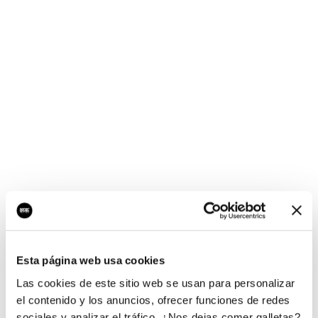
¡Ups, no hay nada por
aquí!
Esta página web usa cookies
¿Quieres jugar al juego del empresario?
Las cookies de este sitio web se usan para personalizar
el contenido y los anuncios, ofrecer funciones de redes
sociales y analizar el tráfico. ¿Nos dejas comer galletas?