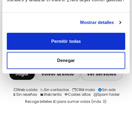
Mostrar detalles
Permitir todas
Denegar
Jugar
Volver al inicio
Ver servicios
💥
Web caída
·
📉
Sin contactos
·
🗂️
CRM malo
·
Sin ads
·
📵
Sin reseñas
·
🐌
Web lenta
·
💸
Costes altos
·
📨
Spam folder
Recoge billetes 💵 para sumar vidas (máx.
3
).