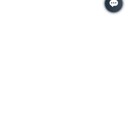
Hacemos que tu
negocio crezca con el
marketing digital
¿Listo para hablar con un experto en
marketing?
QUIERO LLAMAR