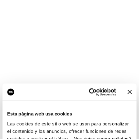
¡Ups, no hay nada por
aquí!
Esta página web usa cookies
¿Quieres jugar al juego del empresario?
Las cookies de este sitio web se usan para personalizar
el contenido y los anuncios, ofrecer funciones de redes
sociales y analizar el tráfico. ¿Nos dejas comer galletas?