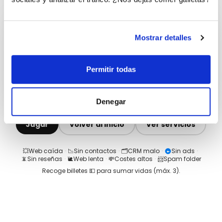
Mostrar detalles
Permitir todas
Denegar
Jugar
Volver al inicio
Ver servicios
💥
Web caída
·
📉
Sin contactos
·
🗂️
CRM malo
·
Sin ads
·
📵
Sin reseñas
·
🐌
Web lenta
·
💸
Costes altos
·
📨
Spam folder
Recoge billetes 💵 para sumar vidas (máx.
3
).