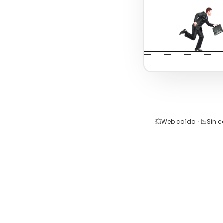
💥
Web caída
·
📉
Sin 