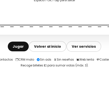
Jugar
Volver al inicio
Ver servicios
contactos
·
🗂️
CRM malo
·
Sin ads
·
📵
Sin reseñas
·
🐌
Web lenta
·
💸
Costes
Recoge billetes 💵 para sumar vidas (máx.
3
).