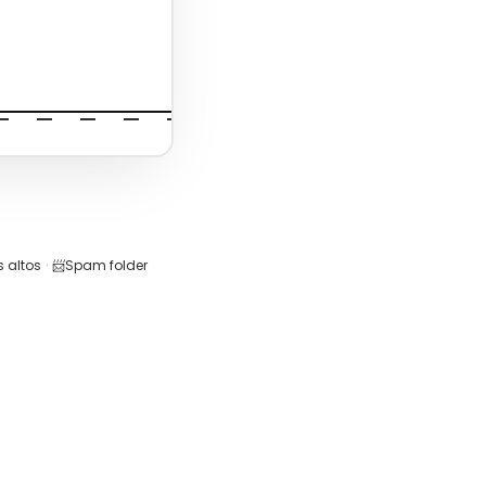
 altos
·
📨
Spam folder