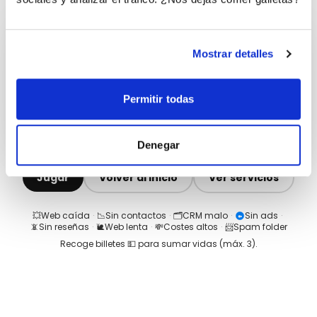
Mostrar detalles
Permitir todas
Denegar
Jugar
Volver al inicio
Ver servicios
💥
Web caída
·
📉
Sin contactos
·
🗂️
CRM malo
·
Sin ads
·
📵
Sin reseñas
·
🐌
Web lenta
·
💸
Costes altos
·
📨
Spam folder
Recoge billetes 💵 para sumar vidas (máx.
3
).