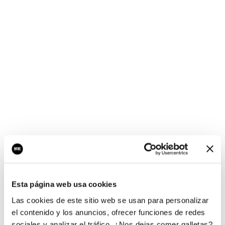
¡Ups, no hay nada por
aquí!
Esta página web usa cookies
¿Quieres jugar al juego del empresario?
Las cookies de este sitio web se usan para personalizar
el contenido y los anuncios, ofrecer funciones de redes
sociales y analizar el tráfico. ¿Nos dejas comer galletas?