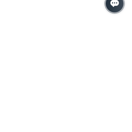
Hacemos que tu
negocio crezca con el
marketing digital
¿Listo para hablar con un experto en
marketing?
QUIERO LLAMAR