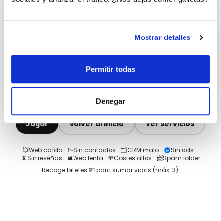
Mostrar detalles
Permitir todas
Denegar
Jugar
Volver al inicio
Ver servicios
💥
Web caída
·
📉
Sin contactos
·
🗂️
CRM malo
·
Sin ads
·
📵
Sin reseñas
·
🐌
Web lenta
·
💸
Costes altos
·
📨
Spam folder
Recoge billetes 💵 para sumar vidas (máx.
3
).