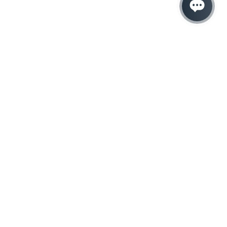
Hacemos que tu
negocio crezca con el
marketing digital
¿Listo para hablar con un experto en
marketing?
QUIERO LLAMAR