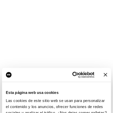
¡Ups, no hay nada por
aquí!
Esta página web usa cookies
¿Quieres jugar al juego del empresario?
Las cookies de este sitio web se usan para personalizar
el contenido y los anuncios, ofrecer funciones de redes
sociales y analizar el tráfico. ¿Nos dejas comer galletas?