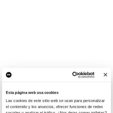
¡Ups, no hay nada por
aquí!
Esta página web usa cookies
¿Quieres jugar al juego del empresario?
Las cookies de este sitio web se usan para personalizar
el contenido y los anuncios, ofrecer funciones de redes
sociales y analizar el tráfico. ¿Nos dejas comer galletas?