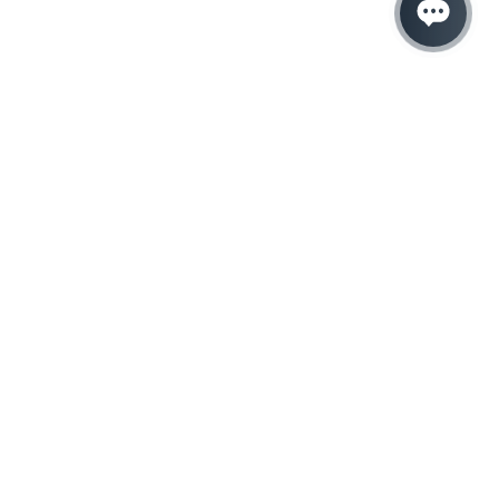
Hacemos que tu
negocio crezca con el
marketing digital
¿Listo para hablar con un experto en
marketing?
QUIERO LLAMAR