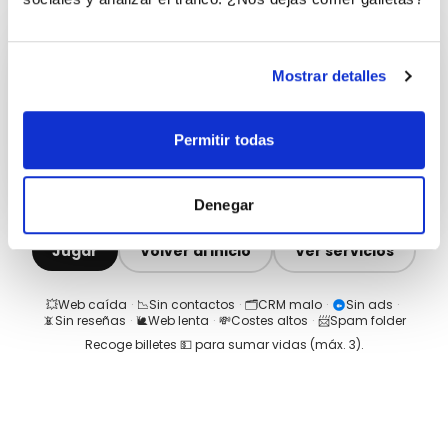
Mostrar detalles
Permitir todas
Denegar
Jugar
Volver al inicio
Ver servicios
💥
Web caída
·
📉
Sin contactos
·
🗂️
CRM malo
·
Sin ads
·
📵
Sin reseñas
·
🐌
Web lenta
·
💸
Costes altos
·
📨
Spam folder
Recoge billetes 💵 para sumar vidas (máx.
3
).