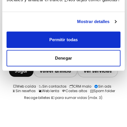
Mostrar detalles
Permitir todas
Denegar
Jugar
Volver al inicio
Ver servicios
💥
Web caída
·
📉
Sin contactos
·
🗂️
CRM malo
·
Sin ads
·
📵
Sin reseñas
·
🐌
Web lenta
·
💸
Costes altos
·
📨
Spam folder
Recoge billetes 💵 para sumar vidas (máx.
3
).