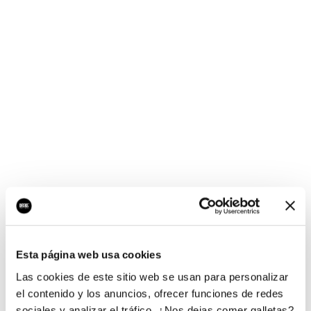
¡Ups, no hay nada por
aquí!
Esta página web usa cookies
¿Quieres jugar al juego del empresario?
Las cookies de este sitio web se usan para personalizar
el contenido y los anuncios, ofrecer funciones de redes
sociales y analizar el tráfico. ¿Nos dejas comer galletas?