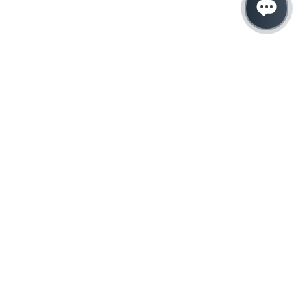
Hacemos que tu
negocio crezca con el
marketing digital
¿Listo para hablar con un experto en
marketing?
QUIERO LLAMAR