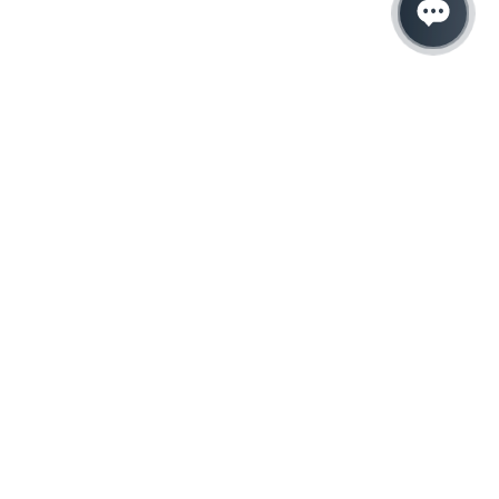
Hacemos que tu
negocio crezca con el
marketing digital
¿Listo para hablar con un experto en
marketing?
QUIERO LLAMAR