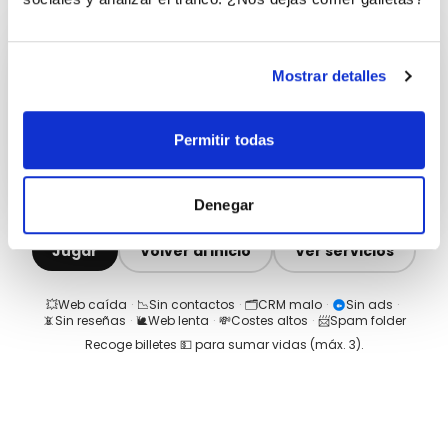
Mostrar detalles
Permitir todas
Denegar
Jugar
Volver al inicio
Ver servicios
💥
Web caída
·
📉
Sin contactos
·
🗂️
CRM malo
·
Sin ads
·
📵
Sin reseñas
·
🐌
Web lenta
·
💸
Costes altos
·
📨
Spam folder
Recoge billetes 💵 para sumar vidas (máx.
3
).