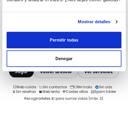
Mostrar detalles
Permitir todas
Denegar
Jugar
Volver al inicio
Ver servicios
💥
Web caída
·
📉
Sin contactos
·
🗂️
CRM malo
·
Sin ads
·
📵
Sin reseñas
·
🐌
Web lenta
·
💸
Costes altos
·
📨
Spam folder
Recoge billetes 💵 para sumar vidas (máx.
3
).