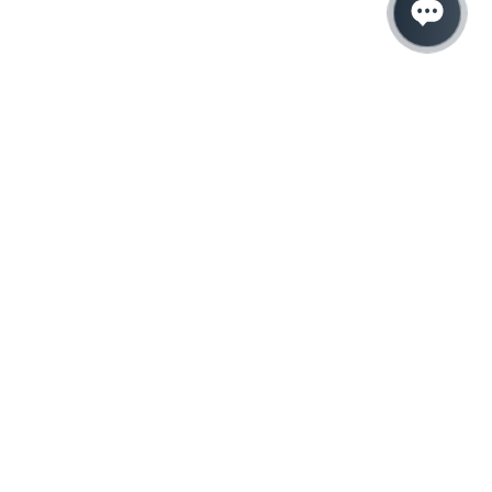
Hacemos que tu
negocio crezca con el
marketing digital
¿Listo para hablar con un experto en
marketing?
QUIERO LLAMAR