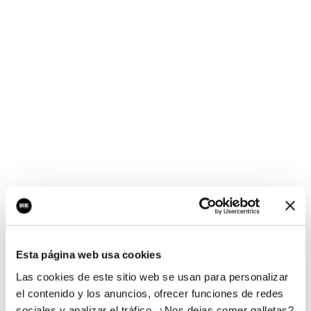
¡Ups, no hay nada por
aquí!
Esta página web usa cookies
¿Quieres jugar al juego del empresario?
Las cookies de este sitio web se usan para personalizar
el contenido y los anuncios, ofrecer funciones de redes
sociales y analizar el tráfico. ¿Nos dejas comer galletas?