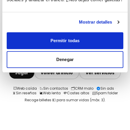
Mostrar detalles
Permitir todas
Denegar
Jugar
Volver al inicio
Ver servicios
💥
Web caída
·
📉
Sin contactos
·
🗂️
CRM malo
·
Sin ads
·
📵
Sin reseñas
·
🐌
Web lenta
·
💸
Costes altos
·
📨
Spam folder
Recoge billetes 💵 para sumar vidas (máx.
3
).