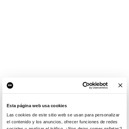
¡Ups, no hay nada por
aquí!
Esta página web usa cookies
¿Quieres jugar al juego del empresario?
Las cookies de este sitio web se usan para personalizar
el contenido y los anuncios, ofrecer funciones de redes
sociales y analizar el tráfico. ¿Nos dejas comer galletas?