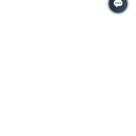
Hacemos que tu
negocio crezca con el
marketing digital
¿Listo para hablar con un experto en
marketing?
QUIERO LLAMAR