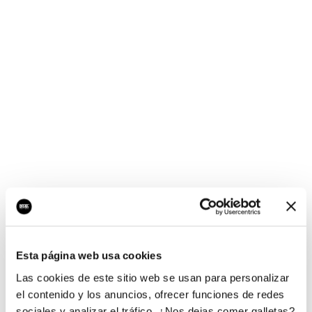
¡Ups, no hay nada por
aquí!
Esta página web usa cookies
¿Quieres jugar al juego del empresario?
Las cookies de este sitio web se usan para personalizar
el contenido y los anuncios, ofrecer funciones de redes
sociales y analizar el tráfico. ¿Nos dejas comer galletas?