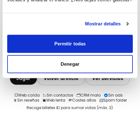
Mostrar detalles
Permitir todas
Denegar
Jugar
Volver al inicio
Ver servicios
💥
Web caída
·
📉
Sin contactos
·
🗂️
CRM malo
·
Sin ads
·
📵
Sin reseñas
·
🐌
Web lenta
·
💸
Costes altos
·
📨
Spam folder
Recoge billetes 💵 para sumar vidas (máx.
3
).