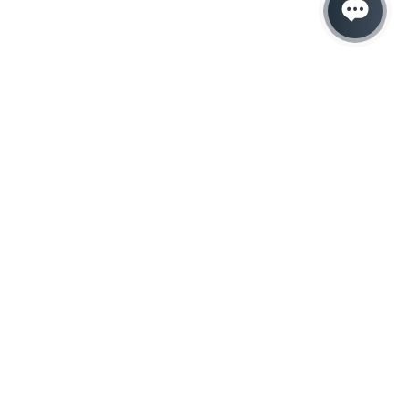
Hacemos que tu
negocio crezca con el
marketing digital
¿Listo para hablar con un experto en
marketing?
QUIERO LLAMAR