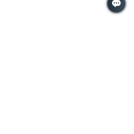
Hacemos que tu
negocio crezca con el
marketing digital
¿Listo para hablar con un experto en
marketing?
QUIERO LLAMAR