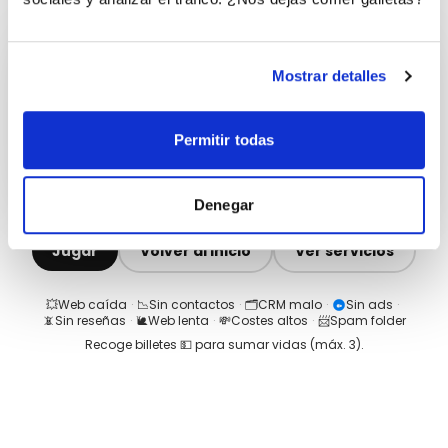
Mostrar detalles
Permitir todas
Denegar
Jugar
Volver al inicio
Ver servicios
💥
Web caída
·
📉
Sin contactos
·
🗂️
CRM malo
·
Sin ads
·
📵
Sin reseñas
·
🐌
Web lenta
·
💸
Costes altos
·
📨
Spam folder
Recoge billetes 💵 para sumar vidas (máx.
3
).