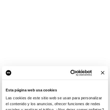
¡Ups, no hay nada por
aquí!
Esta página web usa cookies
¿Quieres jugar al juego del empresario?
Las cookies de este sitio web se usan para personalizar
el contenido y los anuncios, ofrecer funciones de redes
sociales y analizar el tráfico. ¿Nos dejas comer galletas?