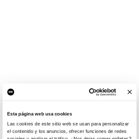
¡Ups, no hay nada por
aquí!
Esta página web usa cookies
¿Quieres jugar al juego del empresario?
Las cookies de este sitio web se usan para personalizar
el contenido y los anuncios, ofrecer funciones de redes
sociales y analizar el tráfico. ¿Nos dejas comer galletas?