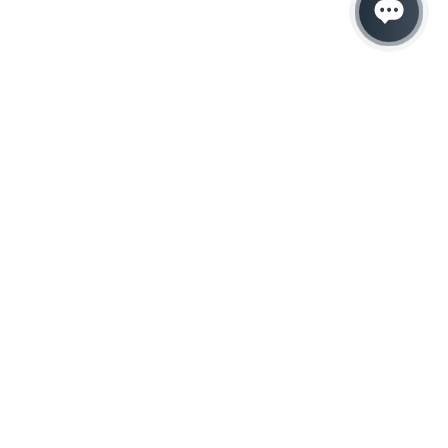
Hacemos que tu
negocio crezca con el
marketing digital
¿Listo para hablar con un experto en
marketing?
QUIERO LLAMAR