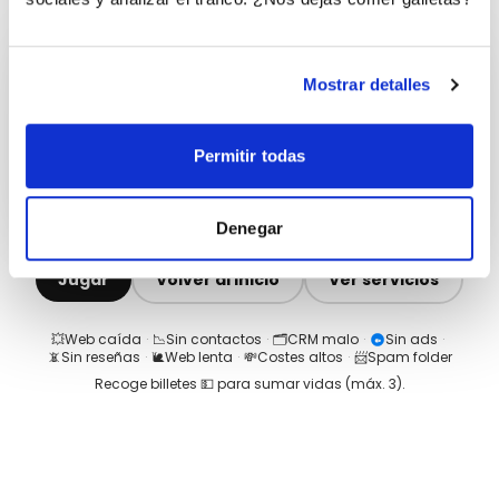
Mostrar detalles
Permitir todas
Denegar
Jugar
Volver al inicio
Ver servicios
💥
Web caída
·
📉
Sin contactos
·
🗂️
CRM malo
·
Sin ads
·
📵
Sin reseñas
·
🐌
Web lenta
·
💸
Costes altos
·
📨
Spam folder
Recoge billetes 💵 para sumar vidas (máx.
3
).